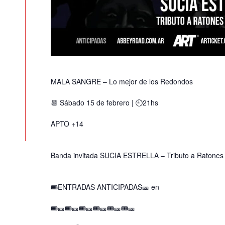
MALA SANGRE – Lo mejor de los Redondos
📆 Sábado 15 de febrero | 🕘21hs
APTO +14
Banda invitada SUCIA ESTRELLA – Tributo a Ratones 
🎟ENTRADAS ANTICIPADAS🎫 en
🎟️🎫🎟️🎫🎟🎫🎟🎫🎟🎫🎟🎫