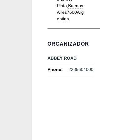
Plata
,
Buenos
Aires
7600
Arg
entina
ORGANIZADOR
ABBEY ROAD
Phone:
2235604000