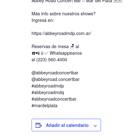
Abbey Road Concert Bar – Mar del Plata 🇦🇷
Más info sobre nuestros shows?
Ingresá en:
https://abbeyroadmdp.com.ar/
Reservas de mesa 🪑 al
☎️📲 ó ✅️ Whatsappeanos
al (223) 560-4000
@abbeyroadconcertbar
@abbeyroad.concertbar
#abbeyroadmdp
#abbeyroadmdq
#abbeyroadconcertbar
#mardelplata
Añadir al calendario