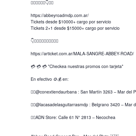
👇🏿👇🏿👇🏾👇👇🏼
https://abbeyroadmdp.com.ar/
Tickets desde $10000+ cargo por servicio
Tickets 2×1 desde $15000+ cargo por servicio
👇👇🏻👇🏼👇🏽👇🏾👇🏿
https://articket.com.ar/MALA-SANGRE-ABBEY-ROAD/
💳 💳 💳 *Checkea nuestras promos con tarjeta*
En efectivo 🪙💰 en:
👉🏿@conextiendaurbana : San Martín 3263 – Mar del P
👉🏿@lacasadelasguitarrasmdp : Belgrano 3420 – Mar de
👉🏿ADN Store: Calle 61 N° 2813 – Necochea