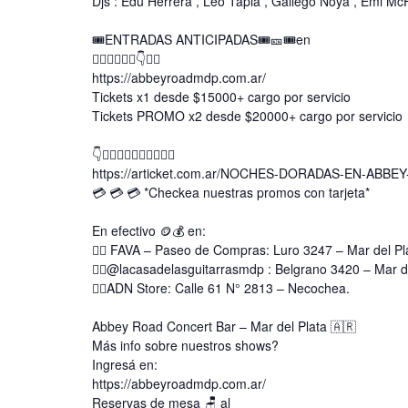
Djs : Edu Herrera , Leo Tapia , Gallego Noya , Emi McF
🎟ENTRADAS ANTICIPADAS🎟️🎫🎟en
👇🏿👇🏿👇🏾👇👇🏼
https://abbeyroadmdp.com.ar/
Tickets x1 desde $15000+ cargo por servicio
Tickets PROMO x2 desde $20000+ cargo por servicio
👇👇🏻👇🏼👇🏽👇🏾👇🏿
https://articket.com.ar/NOCHES-DORADAS-EN-ABBE
💳 💳 💳 *Checkea nuestras promos con tarjeta*
En efectivo 🪙💰 en:
👉🏿 FAVA – Paseo de Compras: Luro 3247 – Mar del Pl
👉🏿@lacasadelasguitarrasmdp : Belgrano 3420 – Mar de
👉🏿ADN Store: Calle 61 N° 2813 – Necochea.
Abbey Road Concert Bar – Mar del Plata 🇦🇷
Más info sobre nuestros shows?
Ingresá en:
https://abbeyroadmdp.com.ar/
Reservas de mesa 🪑 al