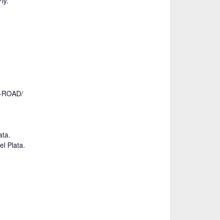
ly.
Y-ROAD/
ata.
l Plata.