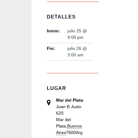
DETALLES
Inicio:
julio 25 @
9:00 pm
Fin:
julio 26 @
3:00 am
LUGAR
Mar del Plata
Juan B Justo
620
Mar del
Plata
,
Buenos
Aires
7600
Arg