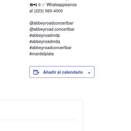
☎️📲 ó ✅️ Whatsappeanos
al (223) 560-4000
@abbeyroadconcertbar
@abbeyroad.concertbar
#abbeyroadmdp
#abbeyroadmdq
#abbeyroadconcertbar
#mardelplata
Añadir al calendario