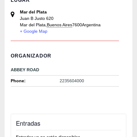
Mar del Plata
Juan B Justo 620
Mar del Plata
,
Buenos Aires
7600
Argentina
+ Google Map
ORGANIZADOR
ABBEY ROAD
Phone:
2235604000
Entradas
Entradas ya no están disponibles