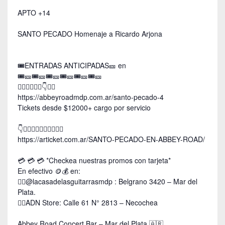
APTO +14
SANTO PECADO Homenaje a Ricardo Arjona
🎟ENTRADAS ANTICIPADAS🎫 en
🎟️🎫🎟️🎫🎟🎫🎟🎫🎟🎫🎟🎫
👇🏿👇🏿👇🏾👇👇🏼
https://abbeyroadmdp.com.ar/santo-pecado-4
Tickets desde $12000+ cargo por servicio
👇👇🏻👇🏼👇🏽👇🏾👇🏿
https://articket.com.ar/SANTO-PECADO-EN-ABBEY-ROAD/
💳 💳 💳 *Checkea nuestras promos con tarjeta*
En efectivo 🪙💰 en:
👉🏿@lacasadelasguitarrasmdp : Belgrano 3420 – Mar del
Plata.
👉🏿ADN Store: Calle 61 N° 2813 – Necochea
Abbey Road Concert Bar – Mar del Plata 🇦🇷