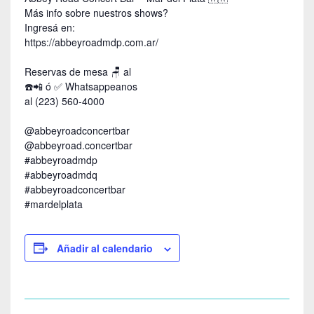
Más info sobre nuestros shows?
Ingresá en:
https://abbeyroadmdp.com.ar/
Reservas de mesa 🪑 al
☎️📲 ó ✅️ Whatsappeanos
al (223) 560-4000
@abbeyroadconcertbar
@abbeyroad.concertbar
#abbeyroadmdp
#abbeyroadmdq
#abbeyroadconcertbar
#mardelplata
Añadir al calendario