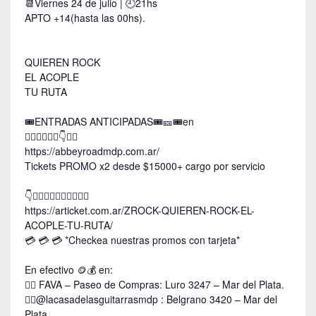
📆Viernes 24 de julio | 🕘21hs
APTO +14(hasta las 00hs).
QUIEREN ROCK
EL ACOPLE
TU RUTA
🎟ENTRADAS ANTICIPADAS🎟️🎫🎟en
👇🏿👇🏿👇🏾👇👇🏼
https://abbeyroadmdp.com.ar/
Tickets PROMO x2 desde $15000+ cargo por servicio
👇👇🏻👇🏼👇🏽👇🏾👇🏿
https://articket.com.ar/ZROCK-QUIEREN-ROCK-EL-
ACOPLE-TU-RUTA/
💳 💳 💳 *Checkea nuestras promos con tarjeta*
En efectivo 🪙💰 en:
👉🏿 FAVA – Paseo de Compras: Luro 3247 – Mar del Plata.
👉🏿@lacasadelasguitarrasmdp : Belgrano 3420 – Mar del
Plata.