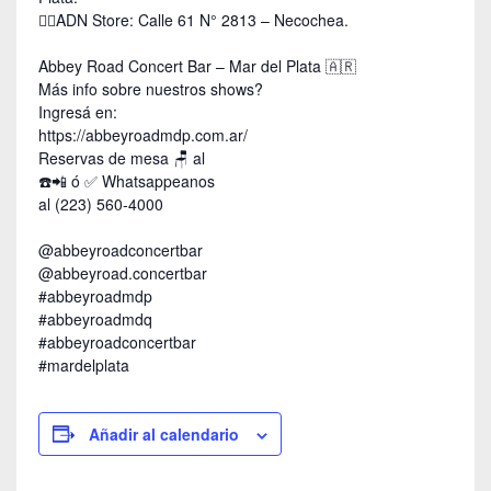
👉🏿ADN Store: Calle 61 N° 2813 – Necochea.
Abbey Road Concert Bar – Mar del Plata 🇦🇷
Más info sobre nuestros shows?
Ingresá en:
https://abbeyroadmdp.com.ar/
Reservas de mesa 🪑 al
☎️📲 ó ✅️ Whatsappeanos
al (223) 560-4000
@abbeyroadconcertbar
@abbeyroad.concertbar
#abbeyroadmdp
#abbeyroadmdq
#abbeyroadconcertbar
#mardelplata
Añadir al calendario