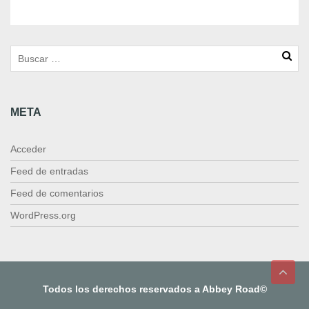
r
N
i
g
h
t
c
META
a
n
t
Acceder
i
d
Feed de entradas
a
Feed de comentarios
d
WordPress.org
Todos los derechos reservados a Abbey Road©