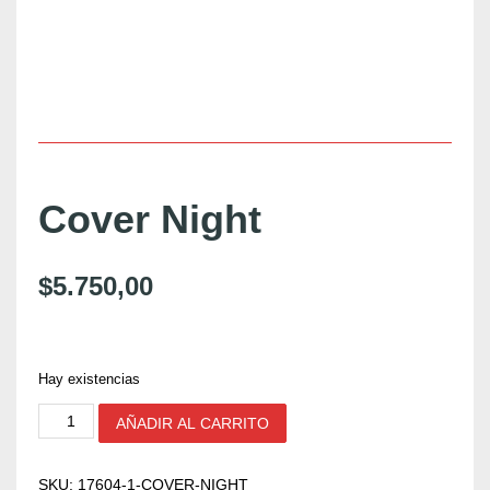
Cover Night
$
5.750,00
Hay existencias
C
AÑADIR AL CARRITO
o
v
e
SKU:
17604-1-COVER-NIGHT