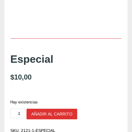
Especial
$
10,00
Hay existencias
E
AÑADIR AL CARRITO
s
p
e
SKU:
2121-1-ESPECIAL