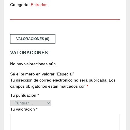
c
Categoría:
Entradas
i
a
l
c
a
VALORACIONES (0)
n
t
VALORACIONES
i
d
No hay valoraciones aún.
a
d
Sé el primero en valorar “Especial”
Tu dirección de correo electrónico no será publicada.
Los
campos obligatorios están marcados con
*
Tu puntuación
*
Tu valoración
*