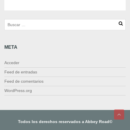
c
a
c
a
n
t
i
META
d
a
d
Acceder
Feed de entradas
Feed de comentarios
WordPress.org
Todos los derechos reservados a Abbey Road©