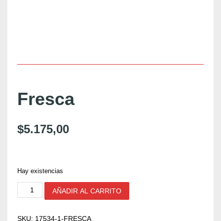
Fresca
$
5.175,00
Hay existencias
F
AÑADIR AL CARRITO
r
e
s
SKU:
17534-1-FRESCA