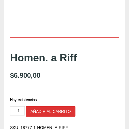
Homen. a Riff
$
6.900,00
Hay existencias
H
AÑADIR AL CARRITO
o
m
e
SKU:
18777-1-HOMEN.-A-RIFF