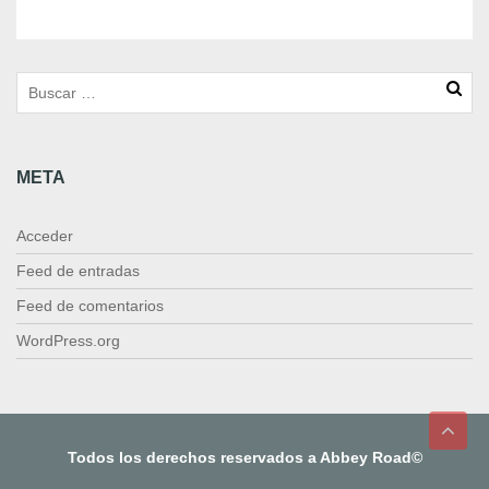
n
.
a
R
i
f
f
META
c
a
n
Acceder
t
i
Feed de entradas
d
Feed de comentarios
a
d
WordPress.org
Todos los derechos reservados a Abbey Road©