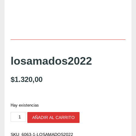
losamados2022
$
1.320,00
Hay existencias
l
AÑADIR AL CARRITO
o
s
a
SKU:
6063-1-LOSAMADOS2022