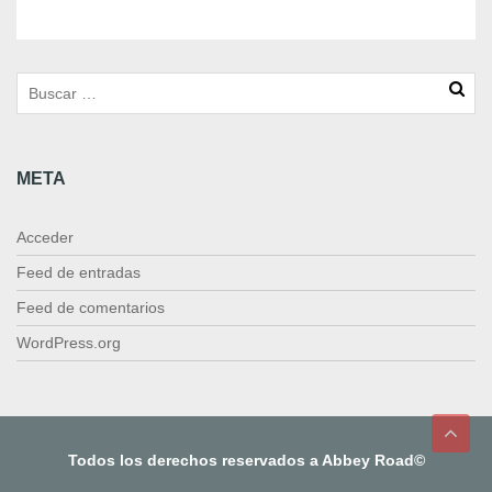
m
a
d
o
s
2
0
META
2
2
c
Acceder
a
n
Feed de entradas
t
Feed de comentarios
i
d
WordPress.org
a
d
Todos los derechos reservados a Abbey Road©