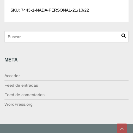
d
a
SKU:
7443-1-NADA-PERSONAL-21/10/22
P
e
r
s
o
n
a
META
l
2
1
Acceder
/
1
Feed de entradas
0
Feed de comentarios
/
2
WordPress.org
2
c
a
n