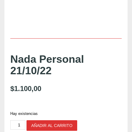
Nada Personal
21/10/22
$
1.100,00
Hay existencias
N
AÑADIR AL CARRITO
a