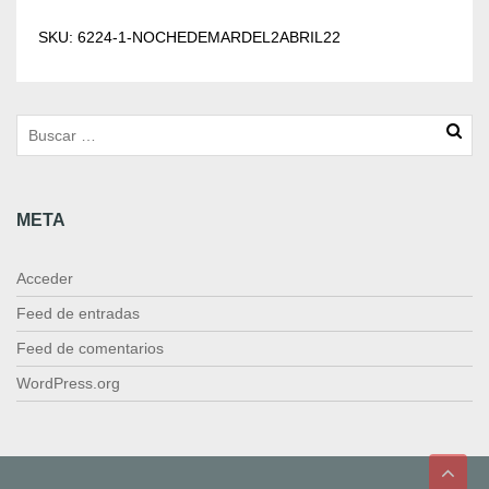
c
h
SKU:
6224-1-NOCHEDEMARDEL2ABRIL22
e
d
e
m
a
r
d
META
e
l
2
Acceder
a
b
Feed de entradas
r
Feed de comentarios
i
l
WordPress.org
2
2
c
a