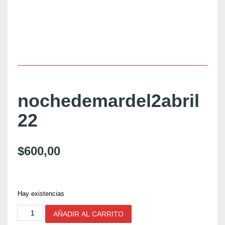
nochedemardel2abril
22
$
600,00
Hay existencias
n
AÑADIR AL CARRITO
o