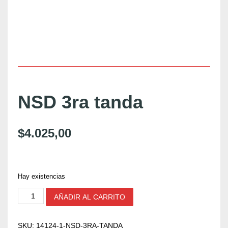
NSD 3ra tanda
$
4.025,00
Hay existencias
N
AÑADIR AL CARRITO
S
D
3
SKU:
14124-1-NSD-3RA-TANDA