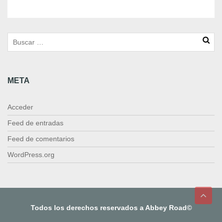
r
a
t
a
n
d
a
META
c
a
n
Acceder
t
i
Feed de entradas
d
Feed de comentarios
a
d
WordPress.org
Todos los derechos reservados a Abbey Road©