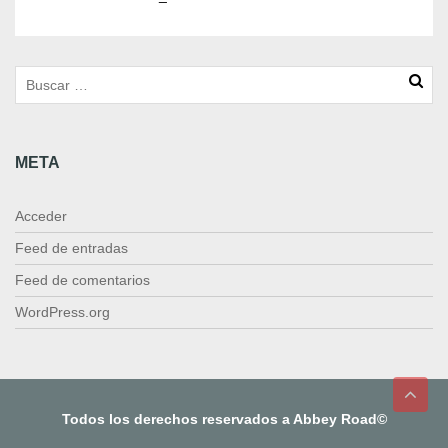
_
3
0
0
4
2
2
META
c
a
n
Acceder
t
i
Feed de entradas
d
Feed de comentarios
a
d
WordPress.org
Todos los derechos reservados a Abbey Road©