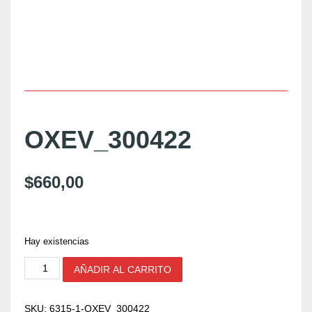
OXEV_300422
$
660,00
Hay existencias
O
AÑADIR AL CARRITO
X
E
V
SKU:
6315-1-OXEV_300422