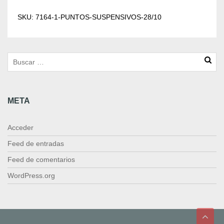
n
t
SKU:
7164-1-PUNTOS-SUSPENSIVOS-28/10
o
s
S
u
s
p
e
META
n
s
i
Acceder
v
o
Feed de entradas
s
Feed de comentarios
2
8
WordPress.org
/
1
0
c