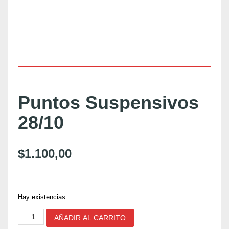
Puntos Suspensivos
28/10
$
1.100,00
Hay existencias
P
AÑADIR AL CARRITO
u