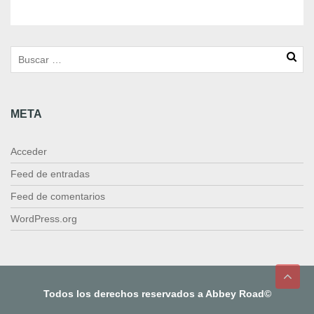
1
c
a
n
t
i
d
META
a
d
Acceder
Feed de entradas
Feed de comentarios
WordPress.org
Todos los derechos reservados a Abbey Road©