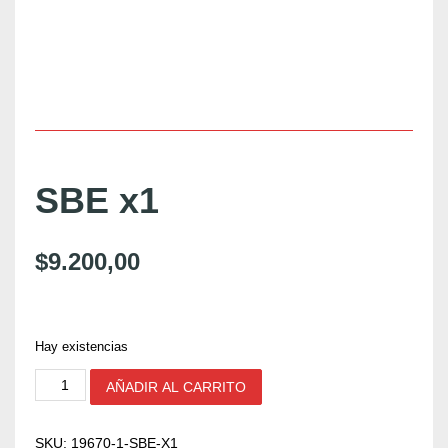
SBE x1
$
9.200,00
Hay existencias
S
AÑADIR AL CARRITO
B
E
x
SKU:
19670-1-SBE-X1