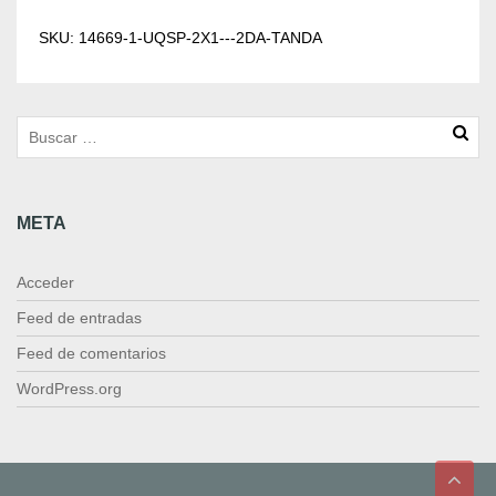
S
P
SKU:
14669-1-UQSP-2X1---2DA-TANDA
2
x
1
-
2
d
a
META
t
a
n
Acceder
d
a
Feed de entradas
c
Feed de comentarios
a
n
WordPress.org
t
i
d
a