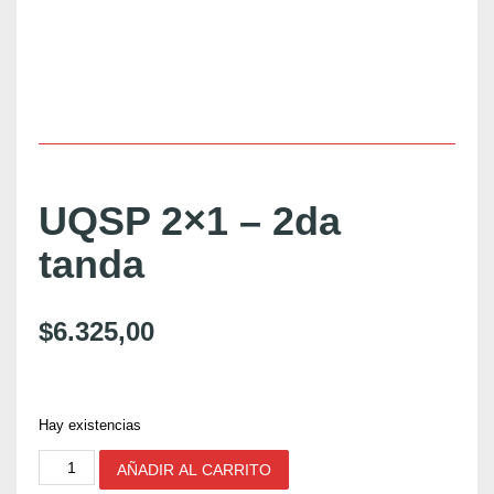
UQSP 2×1 – 2da
tanda
$
6.325,00
Hay existencias
U
AÑADIR AL CARRITO
Q