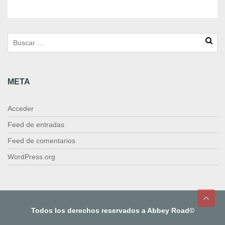
x
1
c
a
n
t
i
META
d
a
d
Acceder
Feed de entradas
Feed de comentarios
WordPress.org
Todos los derechos reservados a Abbey Road©