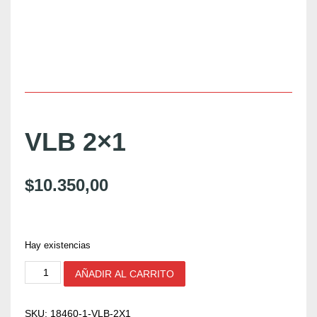
VLB 2×1
$
10.350,00
Hay existencias
V
AÑADIR AL CARRITO
L
B
2
SKU:
18460-1-VLB-2X1