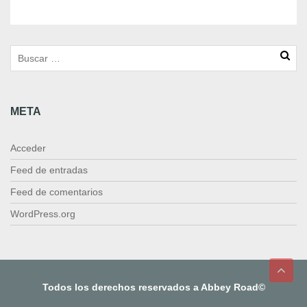
r
t
c
a
n
t
i
META
d
a
d
Acceder
Feed de entradas
Feed de comentarios
WordPress.org
Todos los derechos reservados a Abbey Road©