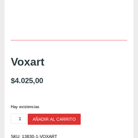
Voxart
$
4.025,00
Hay existencias
V
AÑADIR AL CARRITO
o
x
a
SKU:
13830-1-VOXART