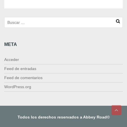
e
r
R
ú
a
g
e
META
n
e
r
Acceder
a
l
Feed de entradas
2
Feed de comentarios
2
8
WordPress.org
/
3
c
a
n
Todos los derechos reservados a Abbey Road©
t