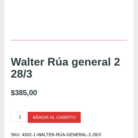
Walter Rúa general 2
28/3
$
385,00
W
AÑADIR AL CARRITO
a
l
t
SKU:
4502-1-WALTER-RÚA-GENERAL-2-28/3