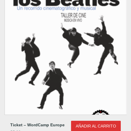
o
p
o
r
l
o
s
ú
l
t
i
Ticket – WordCamp Europe
m
AÑADIR AL CARRITO