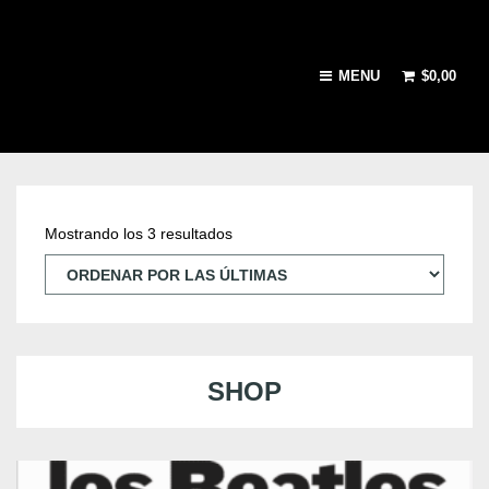
MENU
$
0,00
O
Mostrando los 3 resultados
r
d
e
SHOP
n
a
d